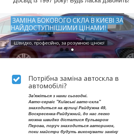
ЗАМІНА БОКОВОГО СКЛА В КИЄВІ ЗА
НАЙДОСТУПНІШИМИ ЦІНАМИ!
Швидко, професійно, за розумною ціною!
Потрібна заміна автоскла в
автомобілі?
Зв'яжіться з нами сьогодні.
Авто-сервіс "Київські авто-скла"
знаходиться на вулиці Райдужна 49,
Воскресенка-Райдужний, до нас легко
можна швидко дістатися бульваром
Перова, поруч знаходиться авторинок,
поки майстри будуть виконувати заміну