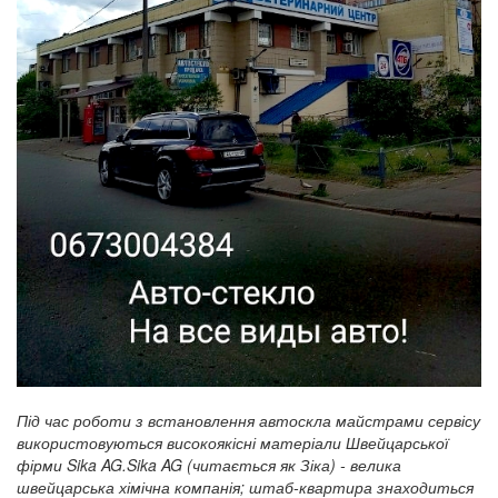
Під час роботи з встановлення автоскла майстрами сервісу
використовуються високоякісні матеріали Швейцарської
фірми Sika AG.Sika AG (читається як Зіка) - велика
швейцарська хімічна компанія; штаб-квартира знаходиться