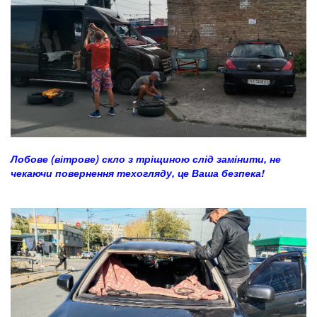
Лобове (вітрове) скло з тріщиною слід замінити, не
чекаючи повернення техогляду, це Ваша безпека!