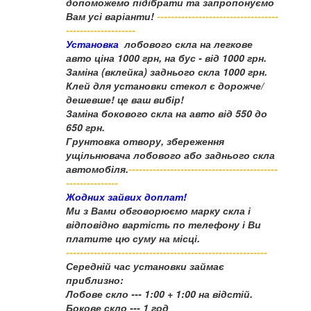
допоможемо підібрати та запропонуємо
Вам усі варіанти!
-----------------------------------
--------------------
Установка
лобового скла на легкове
авто ціна 1000 грн, на бус - від 1000 грн.
Заміна (вклейка) заднього скла 1000 грн.
Клей для установки стекол є дорожче/
дешевше! це ваш вибір!
Заміна бокового скла на авто від 550 до
650 грн.
Грунтовка отвору, збереження
ущільнювача лобового або заднього скла
автомобіля.
-------------------------------------------
---------------
Жодних зайвих доплат!
Ми з Вами обговорюємо марку скла і
відповідно вартість по телефону і Ви
платите цю суму на місці.
----------------------------------------------------------
Середній час установки займає
приблизно:
Лобове скло --- 1:00 + 1:00 на відстій.
Бокове скло --- 1 год