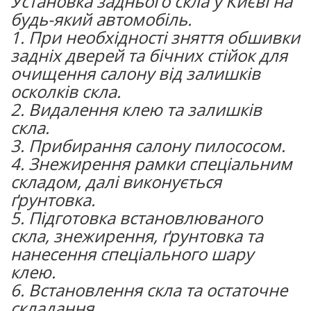
Установка заднього скла у Києві на
будь-який автомобіль.
1. При необхідності зняття обшивки
задніх дверей та бічних стійок для
очищення салону від залишків
осколків скла.
2. Видалення клею та залишків
скла.
3. Прибирання салону пилососом.
4. Знежирення рамки спеціальним
складом, далі виконується
ґрунтовка.
5. Підготовка встановлюваного
скла, знежирення, ґрунтовка та
нанесення спеціального шару
клею.
6. Встановлення скла та остаточне
складання.