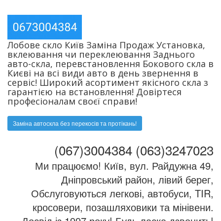
Лобове скло Київ Заміна Продаж Установка,
вклеювання чи переклеювання Заднього
авто-скла, перевстановлення Бокового скла в
Києві на всі види авто в день звернення в
сервіс! Широкий асортимент якісного скла з
гарантією на встановлення! Довіртеся
професіоналам своєї справи!
Заміна автоскла без перекосів та протікань!
(067)3004384 (063)3247023
Ми працюємо! Київ, вул. Райдужна 49,
Дніпровський район, лівий берег,
Обслуговуються легкові, автобуси, TIR,
кросовери, позашляховики та мінівени.
Досвід із 1997 року! Будь ласка дзвонить!