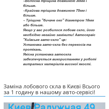
~Волосна тріщина довжиною 30мм і
більше.
~Крайова тріщина довжиною 75мм і
більше.
~ Тріщина "бичаче око" діаметром 16мм
або більше.
Якщо у вас розбилося лобове скло, його
необхідно негайно замінити! Автосервіс
"Київське авто-скло" це:
Установка авто-скла без перекосів та
протікань.
Якісна установка автоскла
забезпечується використанням у роботі
витратних матеріалів високої якості.
Заміна лобового скла в Києві Всього
за 1 годину в нашому авто-сервісі!